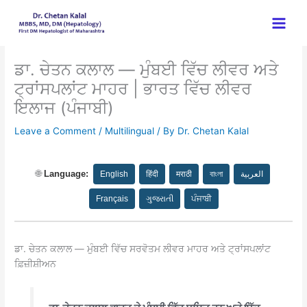
Skip
to
content
ਡਾ. ਚੇਤਨ ਕਲਾਲ — ਮੁੰਬਈ ਵਿੱਚ ਲੀਵਰ ਅਤੇ
ਟ੍ਰਾਂਸਪਲਾਂਟ ਮਾਹਰ | ਭਾਰਤ ਵਿੱਚ ਲੀਵਰ
ਇਲਾਜ (ਪੰਜਾਬੀ)
Leave a Comment
/
Multilingual
/ By
Dr. Chetan Kalal
🌐
Language:
English
हिंदी
मराठी
বাংলা
العربية
Français
ગુજરાતી
ਪੰਜਾਬੀ
ਡਾ. ਚੇਤਨ ਕਲਾਲ — ਮੁੰਬਈ ਵਿੱਚ ਸਰਵੋਤਮ ਲੀਵਰ ਮਾਹਰ ਅਤੇ ਟ੍ਰਾਂਸਪਲਾਂਟ
ਫ਼ਿਜ਼ੀਸ਼ੀਅਨ