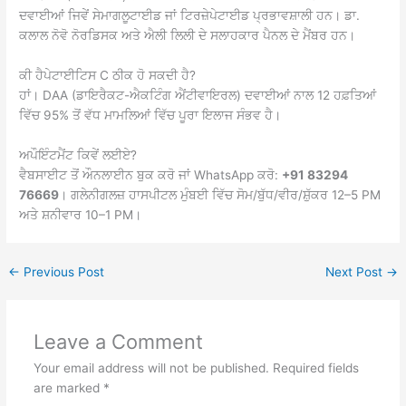
ਦਵਾਈਆਂ ਜਿਵੇਂ ਸੇਮਾਗਲੂਟਾਈਡ ਜਾਂ ਟਿਰਜ਼ੇਪੇਟਾਈਡ ਪ੍ਰਭਾਵਸ਼ਾਲੀ ਹਨ। ਡਾ.
ਕਲਾਲ ਨੋਵੋ ਨੋਰਡਿਸਕ ਅਤੇ ਐਲੀ ਲਿਲੀ ਦੇ ਸਲਾਹਕਾਰ ਪੈਨਲ ਦੇ ਮੈਂਬਰ ਹਨ।
ਕੀ ਹੈਪੇਟਾਈਟਿਸ C ਠੀਕ ਹੋ ਸਕਦੀ ਹੈ?
ਹਾਂ। DAA (ਡਾਇਰੈਕਟ-ਐਕਟਿੰਗ ਐਂਟੀਵਾਇਰਲ) ਦਵਾਈਆਂ ਨਾਲ 12 ਹਫ਼ਤਿਆਂ
ਵਿੱਚ 95% ਤੋਂ ਵੱਧ ਮਾਮਲਿਆਂ ਵਿੱਚ ਪੂਰਾ ਇਲਾਜ ਸੰਭਵ ਹੈ।
ਅਪੌਇੰਟਮੈਂਟ ਕਿਵੇਂ ਲਈਏ?
ਵੈਬਸਾਈਟ ਤੋਂ ਔਨਲਾਈਨ ਬੁਕ ਕਰੋ ਜਾਂ WhatsApp ਕਰੋ:
+91 83294
76669
। ਗਲੇਨੀਗਲਜ਼ ਹਾਸਪੀਟਲ ਮੁੰਬਈ ਵਿੱਚ ਸੋਮ/ਬੁੱਧ/ਵੀਰ/ਸ਼ੁੱਕਰ 12–5 PM
ਅਤੇ ਸ਼ਨੀਵਾਰ 10–1 PM।
←
Previous Post
Next Post
→
Leave a Comment
Your email address will not be published.
Required fields
are marked
*